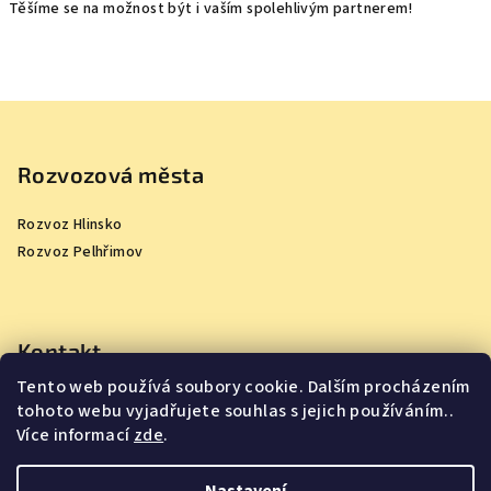
Těšíme se na možnost být i vaším spolehlivým partnerem!
Z
á
p
Rozvozová města
a
Rozvoz Hlinsko
t
Rozvoz Pelhřimov
í
Kontakt
Tento web používá soubory cookie. Dalším procházením
info
@
jsmejidlo.cz
tohoto webu vyjadřujete souhlas s jejich používáním..
Více informací
zde
.