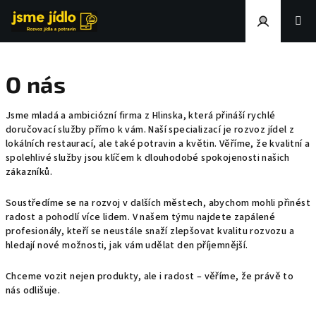
Přejít
na
obsah
Přihlášení
O nás
Jsme mladá a ambiciózní firma z Hlinska, která přináší rychlé
doručovací služby přímo k vám. Naší specializací je rozvoz jídel z
lokálních restaurací, ale také potravin a květin. Věříme, že kvalitní a
spolehlivé služby jsou klíčem k dlouhodobé spokojenosti našich
zákazníků.
Soustředíme se na rozvoj v dalších městech, abychom mohli přinést
radost a pohodlí více lidem. V našem týmu najdete zapálené
profesionály, kteří se neustále snaží zlepšovat kvalitu rozvozu a
hledají nové možnosti, jak vám udělat den příjemnější.
Chceme vozit nejen produkty, ale i radost – věříme, že právě to
nás odlišuje.