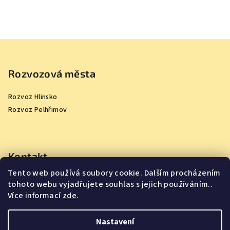
j
í
Z
d
á
l
p
Rozvozová města
a
a
Rozvoz Hlinsko
t
,
Rozvoz Pelhřimov
í
p
o
Kontakt
t
Tento web používá soubory cookie. Dalším procházením
info
@
jsmejidlo.cz
r
tohoto webu vyjadřujete souhlas s jejich používáním..
Více informací
zde
.
a
v
Nastavení