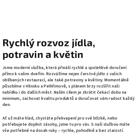
R
y
c
h
Rychlý rozvoz jídla,
l
potravin a květin
ý
Jsme moderní služba, která přináší rychlé a spolehlivé doručení
r
přímo k vašim dveřím. Rozvážíme nejen čerstvé jídlo z vašich
oblíbených restaurací, ale také potraviny a květiny. Momentálně
o
působíme v Hlinsku a Pelhřimově, s plánem brzy rozšířit naši
nabídku i do dalších měst. Naším cílem je zkrátit čekací dobu na
z
minimum, zachovat kvalitu produktů a doručovat vám radost každý
den.
v
o
Ať už máte hlad, chystáte překvapení pro své blízké, nebo
potřebujete doplnit zásoby, jsme tu pro vás. S naší službou máte
z
vše potřebné na dosah ruky – rychle, pohodlně a bez starostí.